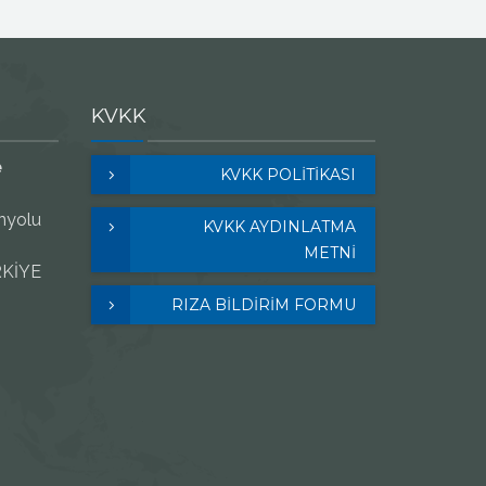
KVKK
e
KVKK POLITIKASI
nyolu
KVKK AYDINLATMA
METNİ
RKİYE
RIZA BİLDİRİM FORMU