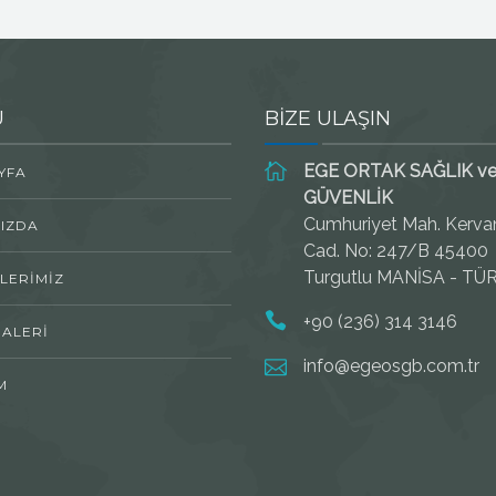
Ü
BİZE ULAŞIN
EGE ORTAK SAĞLIK v
YFA
GÜVENLİK
Cumhuriyet Mah. Kerva
IZDA
Cad. No: 247/B 45400
Turgutlu MANİSA - TÜ
LERIMIZ
+90 (236) 314 3146
ALERI
info@egeosgb.com.tr
M