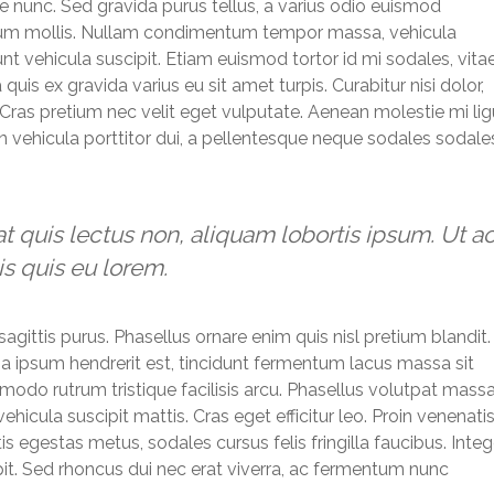
e nunc. Sed gravida purus tellus, a varius odio euismod
etium mollis. Nullam condimentum tempor massa, vehicula
unt vehicula suscipit. Etiam euismod tortor id mi sodales, vita
is ex gravida varius eu sit amet turpis. Curabitur nisi dolor,
s. Cras pretium nec velit eget vulputate. Aenean molestie mi lig
n vehicula porttitor dui, a pellentesque neque sodales sodale
t quis lectus non, aliquam lobortis ipsum. Ut a
is quis eu lorem.
 sagittis purus. Phasellus ornare enim quis nisl pretium blandit.
ssa ipsum hendrerit est, tincidunt fermentum lacus massa sit
odo rutrum tristique facilisis arcu. Phasellus volutpat mass
hicula suscipit mattis. Cras eget efficitur leo. Proin venenati
s egestas metus, sodales cursus felis fringilla faucibus. Integ
pit. Sed rhoncus dui nec erat viverra, ac fermentum nunc