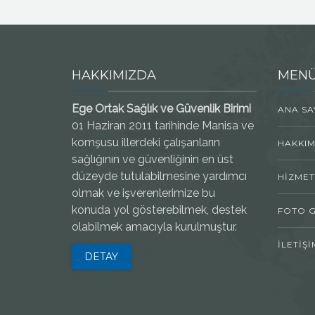
HAKKIMIZDA
MEN
Ege Ortak Sağlık ve Güvenlik Birimi
ANA SA
01 Haziran 2011 tarihinde Manisa ve
komşusu illerdeki çalışanların
HAKKIM
sağlığının ve güvenliğinin en üst
düzeyde tutulabilmesine yardımcı
HIZMET
olmak ve işverenlerimize bu
konuda yol gösterebilmek, destek
FOTO G
olabilmek amacıyla kurulmuştur.
İLETIŞI
DETAY