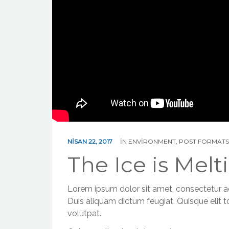
NISAN 22, 2017
IN
ENVIRONMENT
,
POST FORMATS
The Ice is Melt
Lorem ipsum dolor sit amet, consectetur adip
Duis aliquam dictum feugiat. Quisque elit to
volutpat.