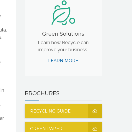
e
ula,
Green Solutions
s.
Learn how Recycle can
improve your business.
LEARN MORE
c
 In
BROCHURES
a
s
RECYCLING GUIDE
er
GREEN PAPER