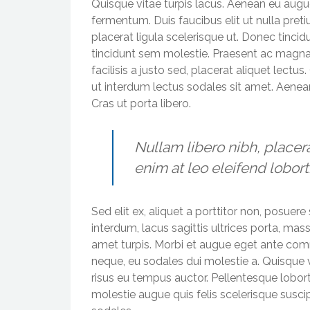
Quisque vitae turpis lacus. Aenean eu augu
fermentum. Duis faucibus elit ut nulla pr
placerat ligula scelerisque ut. Donec tincid
tincidunt sem molestie. Praesent ac magna qu
facilisis a justo sed, placerat aliquet lectu
ut interdum lectus sodales sit amet. Aenea
Cras ut porta libero.
Nullam libero nibh, placera
enim at leo eleifend lobort
Sed elit ex, aliquet a porttitor non, posuere
interdum, lacus sagittis ultrices porta, ma
amet turpis. Morbi et augue eget ante comm
neque, eu sodales dui molestie a. Quisque ve
risus eu tempus auctor. Pellentesque loborti
molestie augue quis felis scelerisque susci