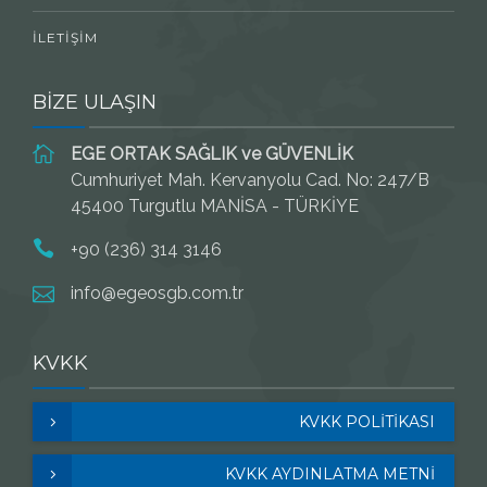
İLETIŞIM
BİZE ULAŞIN
EGE ORTAK SAĞLIK ve GÜVENLİK
Cumhuriyet Mah. Kervanyolu Cad. No: 247/B
45400 Turgutlu MANİSA - TÜRKİYE
+90 (236) 314 3146
info@egeosgb.com.tr
KVKK
KVKK POLITIKASI
KVKK AYDINLATMA METNİ