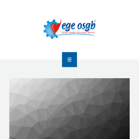
ANA SAYFA
HAKKIMIZDA
HIZMETLERIMIZ
FOTO GALERI
İLETIŞIM