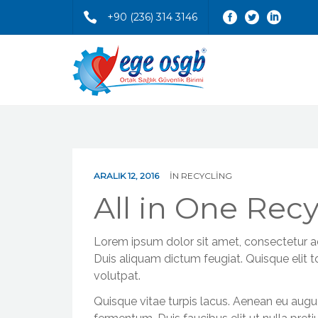
+90 (236) 314 3146
ARALIK 12, 2016
IN
RECYCLING
All in One Recy
Lorem ipsum dolor sit amet, consectetur adip
Duis aliquam dictum feugiat. Quisque elit to
volutpat.
Quisque vitae turpis lacus. Aenean eu augu