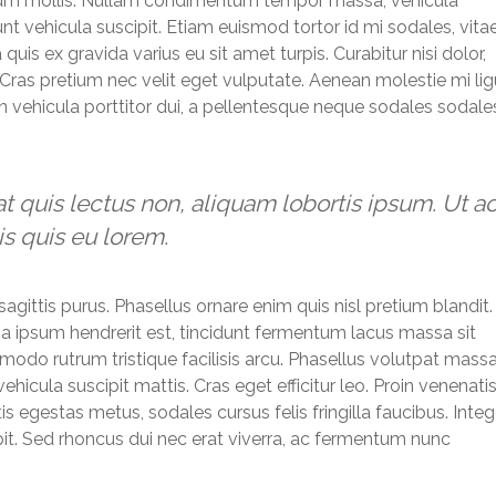
etium mollis. Nullam condimentum tempor massa, vehicula
unt vehicula suscipit. Etiam euismod tortor id mi sodales, vita
is ex gravida varius eu sit amet turpis. Curabitur nisi dolor,
s. Cras pretium nec velit eget vulputate. Aenean molestie mi lig
n vehicula porttitor dui, a pellentesque neque sodales sodale
t quis lectus non, aliquam lobortis ipsum. Ut a
is quis eu lorem.
 sagittis purus. Phasellus ornare enim quis nisl pretium blandit.
ssa ipsum hendrerit est, tincidunt fermentum lacus massa sit
odo rutrum tristique facilisis arcu. Phasellus volutpat mass
hicula suscipit mattis. Cras eget efficitur leo. Proin venenati
s egestas metus, sodales cursus felis fringilla faucibus. Integ
pit. Sed rhoncus dui nec erat viverra, ac fermentum nunc