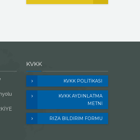
KVKK
e
KVKK POLITIKASI
nyolu
KVKK AYDINLATMA
METNİ
RKİYE
RIZA BİLDİRİM FORMU