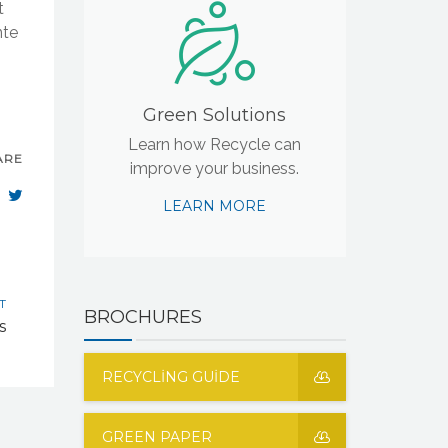
t
nte
Green Solutions
Learn how Recycle can
ARE
improve your business.
LEARN MORE
T
BROCHURES
s
RECYCLING GUIDE
GREEN PAPER