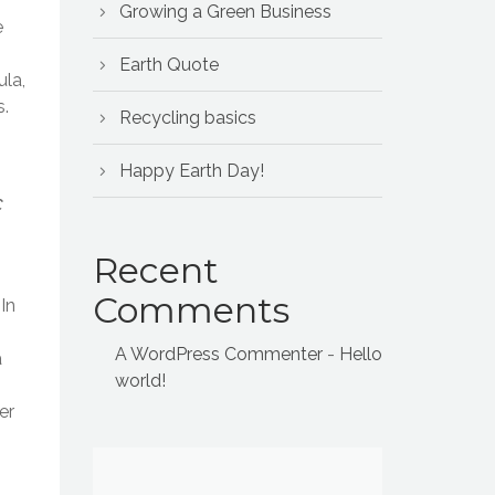
Growing a Green Business
e
Earth Quote
ula,
s.
Recycling basics
Happy Earth Day!
c
Recent
Comments
 In
A WordPress Commenter
-
Hello
a
world!
s
er