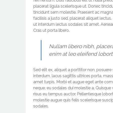
fermentum. Duis faucibus elit ut nulla pr
placerat ligula scelerisque ut. Donec tincid
tincidunt sem molestie. Praesent ac magna qu
facilisis a justo sed, placerat aliquet lectu
ut interdum lectus sodales sit amet. Aenea
Cras ut porta libero.
Nullam libero nibh, placera
enim at leo eleifend lobort
Sed elit ex, aliquet a porttitor non, posuere
interdum, lacus sagittis ultrices porta, ma
amet turpis. Morbi et augue eget ante comm
neque, eu sodales dui molestie a. Quisque ve
risus eu tempus auctor. Pellentesque loborti
molestie augue quis felis scelerisque susci
sodales.