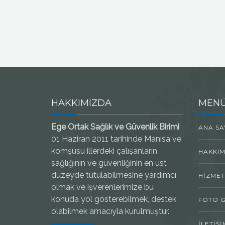
HAKKIMIZDA
MEN
Ege Ortak Sağlık ve Güvenlik Birimi
ANA SA
01 Haziran 2011 tarihinde Manisa ve
komşusu illerdeki çalışanların
HAKKIM
sağlığının ve güvenliğinin en üst
düzeyde tutulabilmesine yardımcı
HIZMET
olmak ve işverenlerimize bu
konuda yol gösterebilmek, destek
FOTO G
olabilmek amacıyla kurulmuştur.
İLETIŞI