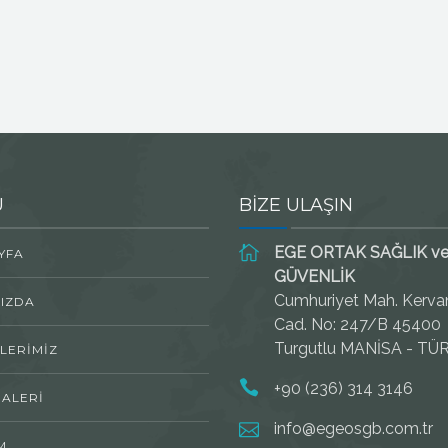
Ü
BİZE ULAŞIN
EGE ORTAK SAĞLIK v
YFA
GÜVENLİK
Cumhuriyet Mah. Kerva
IZDA
Cad. No: 247/B 45400
Turgutlu MANİSA - TÜ
LERIMIZ
+90 (236) 314 3146
ALERI
info@egeosgb.com.tr
M